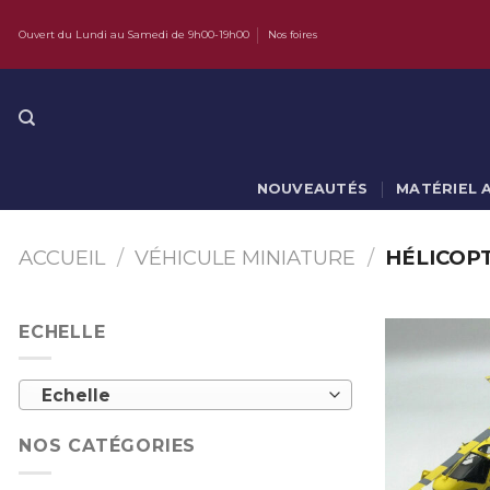
Skip
Ouvert du Lundi au Samedi de 9h00-19h00
Nos foires
to
content
NOUVEAUTÉS
MATÉRIEL 
ACCUEIL
/
VÉHICULE MINIATURE
/
HÉLICOP
ECHELLE
Echelle
NOS CATÉGORIES