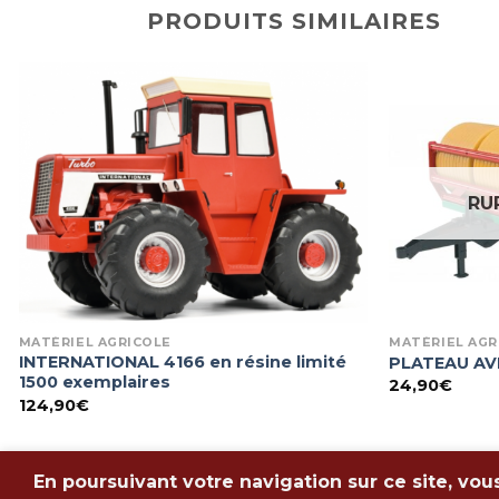
PRODUITS SIMILAIRES
RU
MATÉRIEL AGRICOLE
MATÉRIEL AGR
INTERNATIONAL 4166 en résine limité
PLATEAU AV
1500 exemplaires
24,90
€
124,90
€
Copyright 2026 ©
-
Conditions Générales de vente
-
Me
En poursuivant votre navigation sur ce site, vou