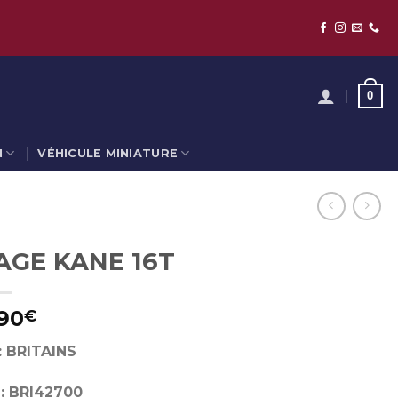
0
N
VÉHICULE MINIATURE
AGE KANE 16T
90
€
: BRITAINS
: BRI42700