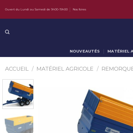
Skip
Ouvert du Lundi au Samedi de 9h00-19h00
Nos foires
to
content
NOUVEAUTÉS
MATÉRIEL 
ACCUEIL
/
MATÉRIEL AGRICOLE
/
REMORQUE