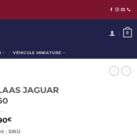
0
N
VÉHICULE MINIATURE
LAAS JAGUAR
60
90
€
t : SIKU