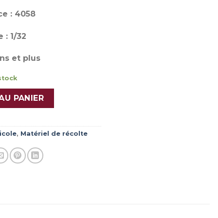
e : 4058
 : 1/32
ns et plus
stock
AU PANIER
icole
,
Matériel de récolte