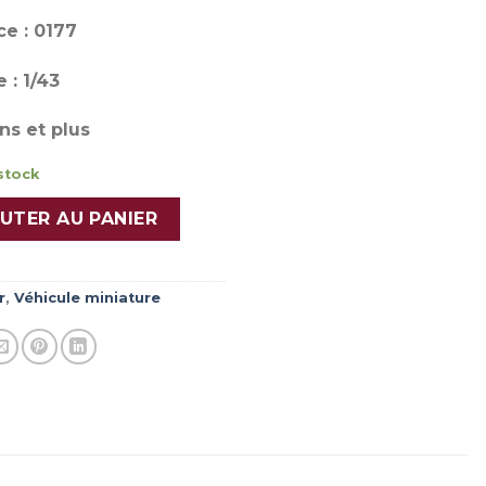
e : 0177
 : 1/43
ns et plus
stock
ILY PICOT VSAB Sécurité Civile
UTER AU PANIER
r
,
Véhicule miniature