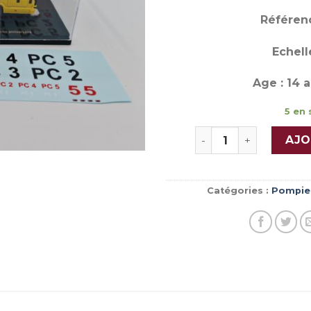
Référenc
Echelle
Age : 14 a
5 en 
quantité de IVECO DA
AJO
Catégories :
Pompie