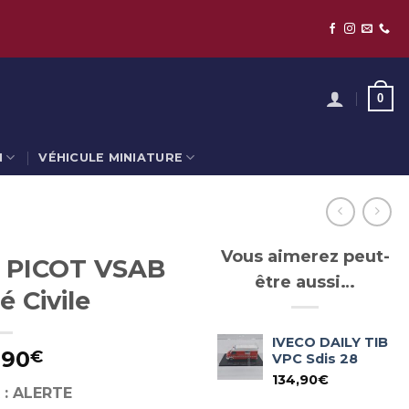
0
N
VÉHICULE MINIATURE
Vous aimerez peut-
 PICOT VSAB
être aussi…
é Civile
IVECO DAILY TIB
,90
€
VPC Sdis 28
134,90
€
 : ALERTE