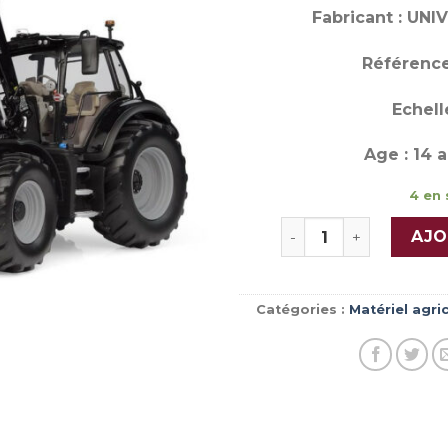
Fabricant : UN
Référence
Echelle
Age : 14 a
4 en 
quantité de DEUTZ-FA
AJO
Catégories :
Matériel agri