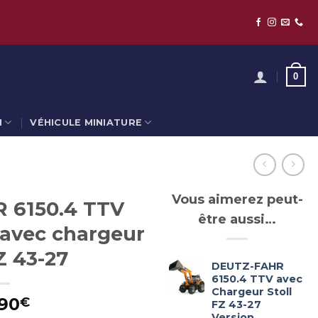
0
N
VÉHICULE MINIATURE
Vous aimerez peut-
 6150.4 TTV
être aussi…
 avec chargeur
Z 43-27
DEUTZ-FAHR
6150.4 TTV avec
Chargeur Stoll
90
€
FZ 43-27
Version