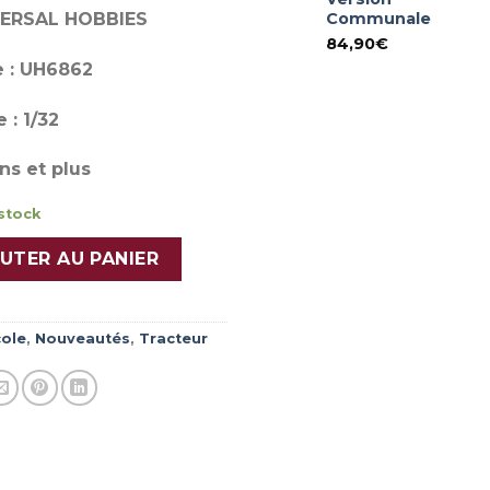
Communale
IVERSAL HOBBIES
84,90
€
 : UH6862
 : 1/32
ns et plus
stock
HR 6150.4 TTV Warrior Black avec chargeur Stoll FZ 43-
UTER AU PANIER
cole
,
Nouveautés
,
Tracteur