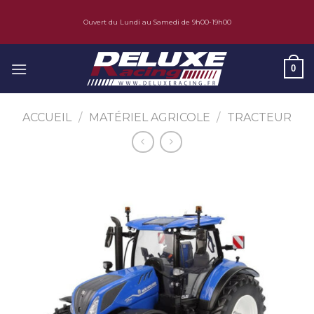
Skip
Ouvert du Lundi au Samedi de 9h00-19h00
to
content
0
ACCUEIL
/
MATÉRIEL AGRICOLE
/
TRACTEUR