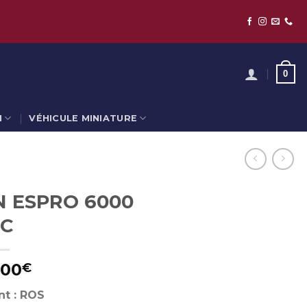
0
N
VÉHICULE MINIATURE
 ESPRO 6000
C
,00
€
nt : ROS