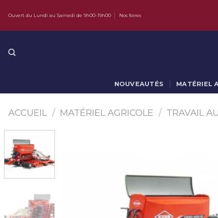
Skip
Ouvert du Lundi au Samedi de 9h00-19h00
Nos foires
to
content
NOUVEAUTÉS
MATÉRIEL 
ACCUEIL
/
MATÉRIEL AGRICOLE
/
TRAVAIL A