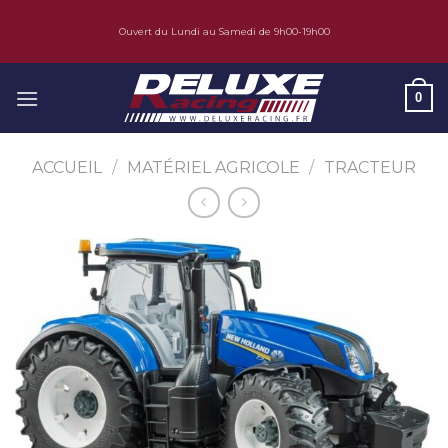
Skip
Ouvert du Lundi au Samedi de 9h00-19h00
to
content
0
ACCUEIL
/
MATÉRIEL AGRICOLE
/
TRACTEUR