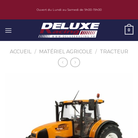
Skip
Ouvert du Lundi au Samedi de 9h00-19h00
to
content
0
ACCUEIL
/
MATÉRIEL AGRICOLE
/
TRACTEUR