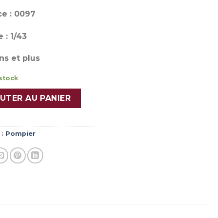
e : 0097
 : 1/43
ns et plus
stock
T B110 4X4 TMH BMPM
UTER AU PANIER
 :
Pompier