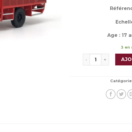
Référenc
Echelle
Age : 17 a
3 en 
quantité de RENAUL
AJO
Catégorie