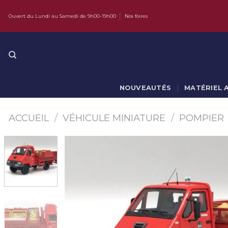
Skip
Ouvert du Lundi au Samedi de 9h00-19h00
Nos foires
to
content
NOUVEAUTÉS
MATÉRIEL 
ACCUEIL
/
VÉHICULE MINIATURE
/
POMPIER