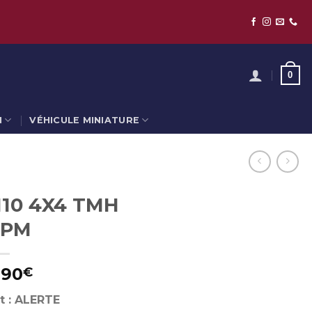
0
N
VÉHICULE MINIATURE
10 4X4 TMH
PM
,90
€
t : ALERTE