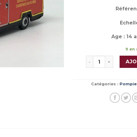
Référenc
Echelle
Age : 14 a
9 en 
quantité de Renault
AJO
Catégories :
Pompie