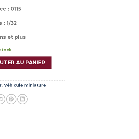
e : 0115
 : 1/32
ns et plus
stock
 Master 2019 TIB VSAV SDIS 25 DOUBS
UTER AU PANIER
r
,
Véhicule miniature