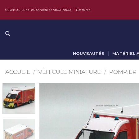
Skip
Ouvert du Lundi au Samedi de 9h00-19h00
Nos foires
to
content
NOUVEAUTÉS
MATÉRIEL 
ACCUEIL
/
VÉHICULE MINIATURE
/
POMPIER