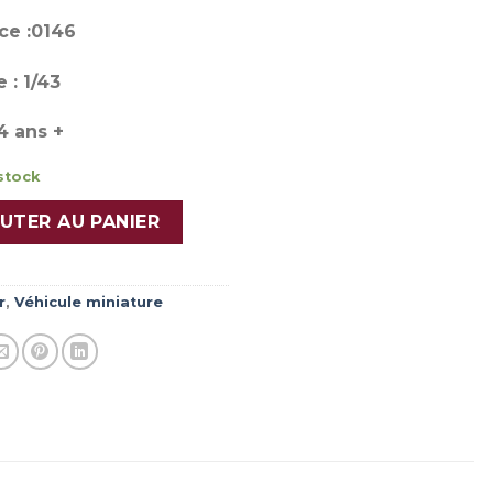
ce :0146
 : 1/43
4 ans +
stock
 G210 BSPP FA15 Pompiers de Paris
UTER AU PANIER
r
,
Véhicule miniature