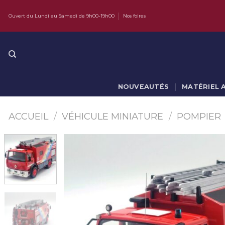
Skip
Ouvert du Lundi au Samedi de 9h00-19h00
Nos foires
to
content
NOUVEAUTÉS
MATÉRIEL 
ACCUEIL
/
VÉHICULE MINIATURE
/
POMPIER