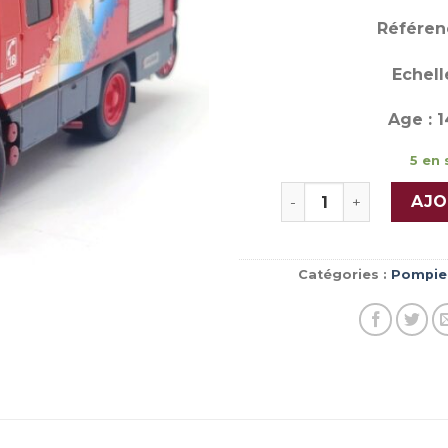
Référen
Echelle
Age : 1
5 en 
quantité de RENAULT
AJO
Catégories :
Pompie