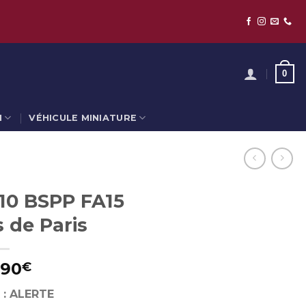
0
N
VÉHICULE MINIATURE
0 BSPP FA15
 de Paris
,90
€
 : ALERTE