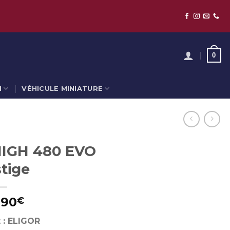
0
N
VÉHICULE MINIATURE
IGH 480 EVO
tige
,90
€
 : ELIGOR