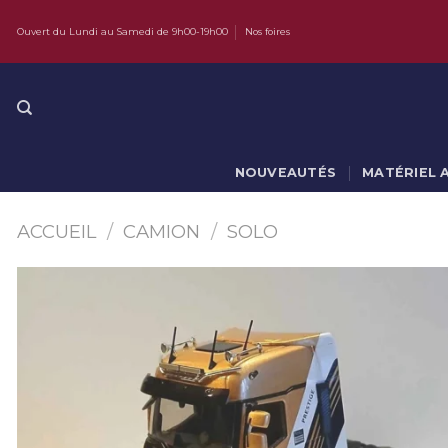
Skip
Ouvert du Lundi au Samedi de 9h00-19h00
Nos foires
to
content
NOUVEAUTÉS
MATÉRIEL 
ACCUEIL
/
CAMION
/
SOLO