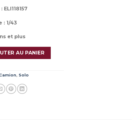
: ELI118157
 : 1/43
ns et plus
 T HIGH 480 EVO Prestige
UTER AU PANIER
Camion
,
Solo