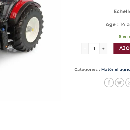
Echelle
Age : 14 a
5 en 
quantité de STEYR 
AJO
Catégories :
Matériel agri