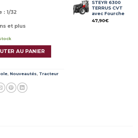
STEYR 6300
TERRUS CVT
 : 1/32
avec Fourche
47,90
€
ns et plus
stock
ABSOLUT 6280 CVT
UTER AU PANIER
cole
,
Nouveautés
,
Tracteur