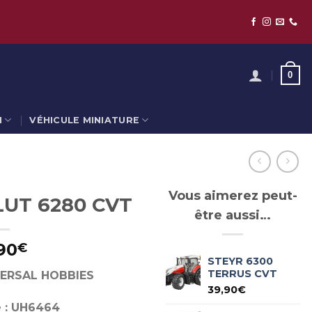
0
N
VÉHICULE MINIATURE
Vous aimerez peut-
UT 6280 CVT
être aussi…
90
€
STEYR 6300
TERRUS CVT
IVERSAL HOBBIES
39,90
€
 : UH6464