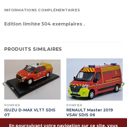
INFORMATIONS COMPLÉMENTAIRES
Edition limitée 504 exemplaires .
PRODUITS SIMILAIRES
POMPIER
POMPIER
ISUZU D-MAX VLTT SDIS
RENAULT Master 2019
07
VSAV SDIS 06
72,90
€
69,90
€
En poursuivant votre navigation sur ce site, vous