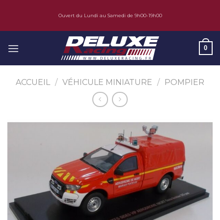
Skip
Ouvert du Lundi au Samedi de 9h00-19h00
to
content
0
ACCUEIL
/
VÉHICULE MINIATURE
/
POMPIER