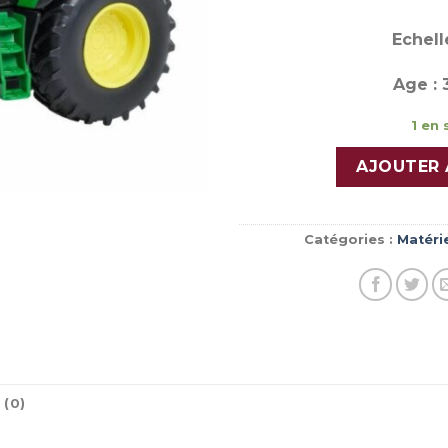
Echelle
Age : 
1 en 
AJOUTER 
Catégories :
Matérie
 (0)