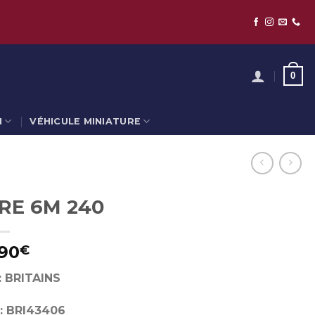
0
N
VÉHICULE MINIATURE
RE 6M 240
90
€
: BRITAINS
: BRI43406