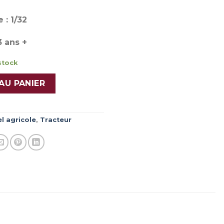
 : 1/32
3 ans +
stock
AU PANIER
l agricole
,
Tracteur