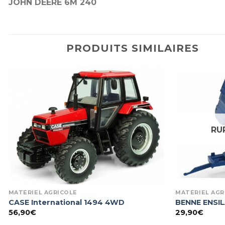
JOHN DEERE 6M 240
PRODUITS SIMILAIRES
RU
MATÉRIEL AGRICOLE
MATÉRIEL AGR
CASE International 1494 4WD
BENNE ENSIL
56,90
€
29,90
€