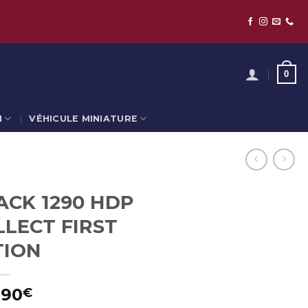
0
N
VÉHICULE MINIATURE
ACK 1290 HDP
LECT FIRST
TION
,90
€